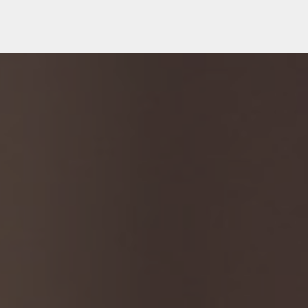
The site was made with
Free AI Website Builder
Get AI Kit!
Remove This Banner