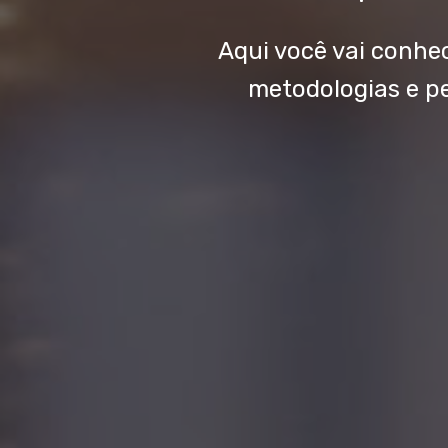
Oi! Nós s
estratégi
das pes
Aqui você vai conhe
metodologias e p