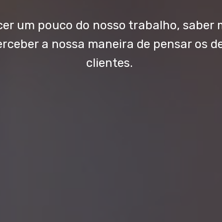
omos a Na Rua, um esc
a que estuda o com
soas de uma forma di
cer um pouco do nosso trabalho, saber 
erceber a nossa maneira de pensar os de
clientes.